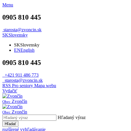
Menu
0905 810 445
starosta@zvoncin.sk
SK
Slovensky
SK
Slovensky
EN
English
0905 810 445
+421 911 486 773
starosta@zvoncin.sk
RSS
Pro seniory
Mapa webu
Vytlačiť
Zvončín
Obec
Zvončín
Obec
Hľadaný výraz
Hľadať
rozšírené vyhľadávanie