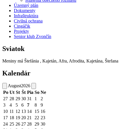
Hlásenia obecného rozhlasu
Územný plán
Dokumenty
Infraštruktúra
Civilná ochrana
Cingáčik
Projekty
Senior klub Zvončín
Sviatok
Meniny má
Štefánia
, Kajetán, Afra, Afrodita, Kajetána, Štefana
Kalendár
August
2026
Po
Ut
St
Št
Pia
So
Ne
27
28
29
30
31
1
2
3
4
5
6
7
8
9
10
11
12
13
14
15
16
17
18
19
20
21
22
23
24
25
26
27
28
29
30