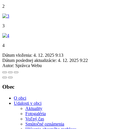
2
3
4
Dátum vloženia:
4. 12. 2025 9:13
Dátum poslednej aktualizácie:
4. 12. 2025 9:22
Autor:
Správca Webu
Obec
O obci
Udalosti v obci
Aktuality
Fotogaléria
Voľný čas
Smútočné oznámenia