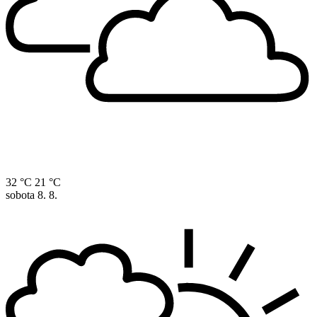
32 °C
21 °C
sobota
8. 8.