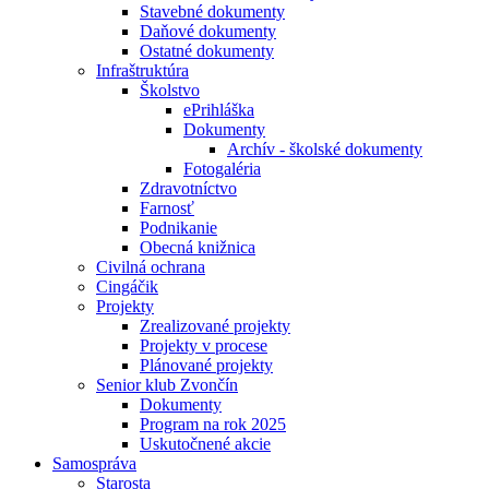
Stavebné dokumenty
Daňové dokumenty
Ostatné dokumenty
Infraštruktúra
Školstvo
ePrihláška
Dokumenty
Archív - školské dokumenty
Fotogaléria
Zdravotníctvo
Farnosť
Podnikanie
Obecná knižnica
Civilná ochrana
Cingáčik
Projekty
Zrealizované projekty
Projekty v procese
Plánované projekty
Senior klub Zvončín
Dokumenty
Program na rok 2025
Uskutočnené akcie
Samospráva
Starosta