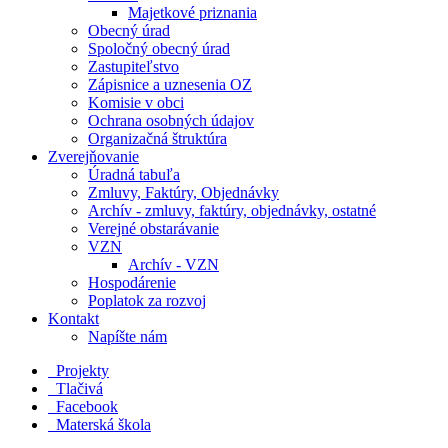
Majetkové priznania
Obecný úrad
Spoločný obecný úrad
Zastupiteľstvo
Zápisnice a uznesenia OZ
Komisie v obci
Ochrana osobných údajov
Organizačná štruktúra
Zverejňovanie
Úradná tabuľa
Zmluvy, Faktúry, Objednávky
Archív - zmluvy, faktúry, objednávky, ostatné
Verejné obstarávanie
VZN
Archív - VZN
Hospodárenie
Poplatok za rozvoj
Kontakt
Napíšte nám
Projekty
Tlačivá
Facebook
Materská škola