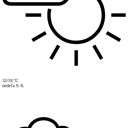
32/18 °C
nedeľa
9. 8.