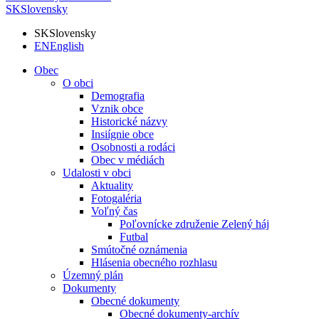
SK
Slovensky
SK
Slovensky
EN
English
Obec
O obci
Demografia
Vznik obce
Historické názvy
Insiígnie obce
Osobnosti a rodáci
Obec v médiách
Udalosti v obci
Aktuality
Fotogaléria
Voľný čas
Poľovnícke združenie Zelený háj
Futbal
Smútočné oznámenia
Hlásenia obecného rozhlasu
Územný plán
Dokumenty
Obecné dokumenty
Obecné dokumenty-archív