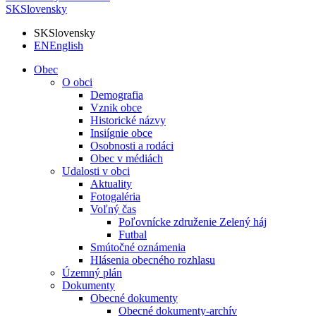
SK
Slovensky
SK
Slovensky
EN
English
Obec
O obci
Demografia
Vznik obce
Historické názvy
Insiígnie obce
Osobnosti a rodáci
Obec v médiách
Udalosti v obci
Aktuality
Fotogaléria
Voľný čas
Poľovnícke združenie Zelený háj
Futbal
Smútočné oznámenia
Hlásenia obecného rozhlasu
Územný plán
Dokumenty
Obecné dokumenty
Obecné dokumenty-archív