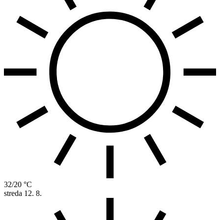
32/20 °C
streda
12. 8.