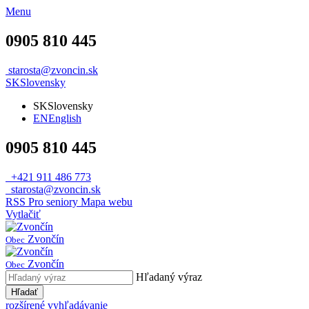
Menu
0905 810 445
starosta@zvoncin.sk
SK
Slovensky
SK
Slovensky
EN
English
0905 810 445
+421 911 486 773
starosta@zvoncin.sk
RSS
Pro seniory
Mapa webu
Vytlačiť
Zvončín
Obec
Zvončín
Obec
Hľadaný výraz
Hľadať
rozšírené vyhľadávanie