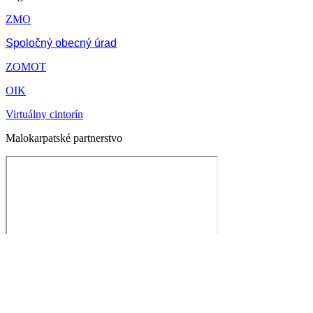
ZMO
Spoločný obecný úrad
ZOMOT
OIK
Virtuálny cintorín
Malokarpatské partnerstvo
Technický prevádzkovateľ: