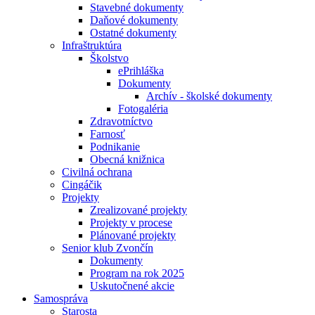
Stavebné dokumenty
Daňové dokumenty
Ostatné dokumenty
Infraštruktúra
Školstvo
ePrihláška
Dokumenty
Archív - školské dokumenty
Fotogaléria
Zdravotníctvo
Farnosť
Podnikanie
Obecná knižnica
Civilná ochrana
Cingáčik
Projekty
Zrealizované projekty
Projekty v procese
Plánované projekty
Senior klub Zvončín
Dokumenty
Program na rok 2025
Uskutočnené akcie
Samospráva
Starosta