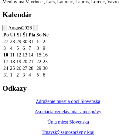
Meniny má
Vavrinec
, Lars, Laurenc, Laurus, Lorenc, Vavro
Kalendár
August
2026
Po
Ut
St
Št
Pia
So
Ne
27
28
29
30
31
1
2
3
4
5
6
7
8
9
10
11
12
13
14
15
16
17
18
19
20
21
22
23
24
25
26
27
28
29
30
31
1
2
3
4
5
6
Odkazy
Združenie miest a obcí Slovenska
Asociácia vzdelávania samosprávy
Únia miest Slovenska
Trnavský samosprávny kraj