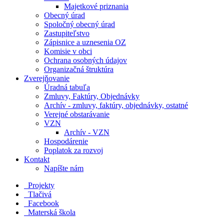
Majetkové priznania
Obecný úrad
Spoločný obecný úrad
Zastupiteľstvo
Zápisnice a uznesenia OZ
Komisie v obci
Ochrana osobných údajov
Organizačná štruktúra
Zverejňovanie
Úradná tabuľa
Zmluvy, Faktúry, Objednávky
Archív - zmluvy, faktúry, objednávky, ostatné
Verejné obstarávanie
VZN
Archív - VZN
Hospodárenie
Poplatok za rozvoj
Kontakt
Napíšte nám
Projekty
Tlačivá
Facebook
Materská škola