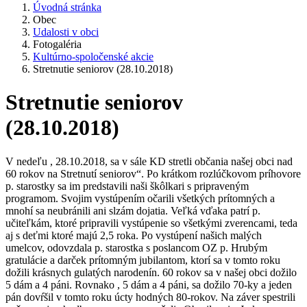
Úvodná stránka
Obec
Udalosti v obci
Fotogaléria
Kultúrno-spoločenské akcie
Stretnutie seniorov (28.10.2018)
Stretnutie seniorov
(28.10.2018)
V nedeľu , 28.10.2018, sa v sále KD stretli občania našej obci nad
60 rokov na Stretnutí seniorov“. Po krátkom rozlúčkovom príhovore
p. starostky sa im predstavili naši škôlkari s pripraveným
programom. Svojim vystúpením očarili všetkých prítomných a
mnohí sa neubránili ani slzám dojatia. Veľká vďaka patrí p.
učiteľkám, ktoré pripravili vystúpenie so všetkými zverencami, teda
aj s deťmi ktoré majú 2,5 roka. Po vystúpení našich malých
umelcov, odovzdala p. starostka s poslancom OZ p. Hrubým
gratulácie a darček prítomným jubilantom, ktorí sa v tomto roku
dožili krásnych gulatých narodenín. 60 rokov sa v našej obci dožilo
5 dám a 4 páni. Rovnako , 5 dám a 4 páni, sa dožilo 70-ky a jeden
pán dovŕšil v tomto roku úcty hodných 80-rokov. Na záver spestrili