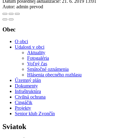
Dátum poslednej aktualizácie:
21. 6. 2019 13:01
Autor:
admin prevod
Obec
O obci
Udalosti v obci
Aktuality
Fotogaléria
Voľný čas
Smútočné oznámenia
Hlásenia obecného rozhlasu
Územný plán
Dokumenty
Infraštruktúra
Civilná ochrana
Cingáčik
Projekty
Senior klub Zvončín
Sviatok