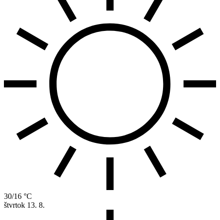
30/16 °C
štvrtok
13. 8.