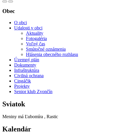
Obec
O obci
Udalosti v obci
Aktuality
Fotogaléria
Voľný čas
Smútočné oznámenia
Hlásenia obecného rozhlasu
Územný plán
Dokumenty
Infraštruktúra
Civilná ochrana
Cingáčik
Projekty
Senior klub Zvončín
Sviatok
Meniny má
Ľubomíra
, Rastic
Kalendár