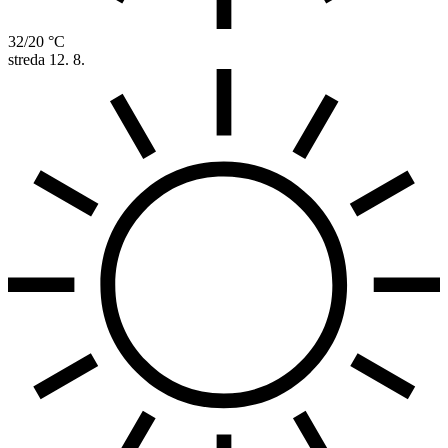
32/20 °C
streda
12. 8.