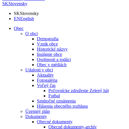
SK
Slovensky
SK
Slovensky
EN
English
Obec
O obci
Demografia
Vznik obce
Historické názvy
Insiígnie obce
Osobnosti a rodáci
Obec v médiách
Udalosti v obci
Aktuality
Fotogaléria
Voľný čas
Poľovnícke združenie Zelený háj
Futbal
Smútočné oznámenia
Hlásenia obecného rozhlasu
Územný plán
Dokumenty
Obecné dokumenty
Obecné dokumenty-archív