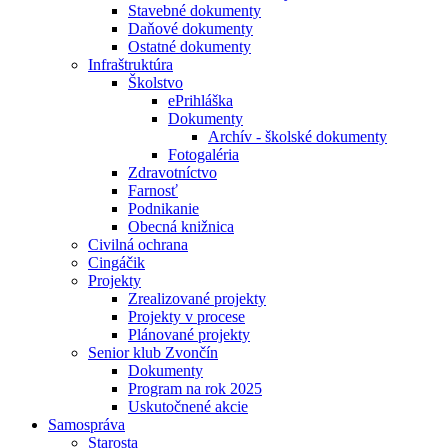
Stavebné dokumenty
Daňové dokumenty
Ostatné dokumenty
Infraštruktúra
Školstvo
ePrihláška
Dokumenty
Archív - školské dokumenty
Fotogaléria
Zdravotníctvo
Farnosť
Podnikanie
Obecná knižnica
Civilná ochrana
Cingáčik
Projekty
Zrealizované projekty
Projekty v procese
Plánované projekty
Senior klub Zvončín
Dokumenty
Program na rok 2025
Uskutočnené akcie
Samospráva
Starosta