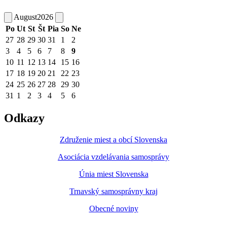
August
2026
Po
Ut
St
Št
Pia
So
Ne
27
28
29
30
31
1
2
3
4
5
6
7
8
9
10
11
12
13
14
15
16
17
18
19
20
21
22
23
24
25
26
27
28
29
30
31
1
2
3
4
5
6
Odkazy
Združenie miest a obcí Slovenska
Asociácia vzdelávania samosprávy
Únia miest Slovenska
Trnavský samosprávny kraj
Obecné noviny