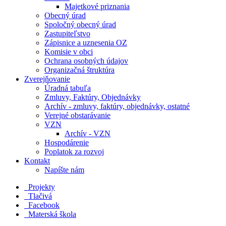
Majetkové priznania
Obecný úrad
Spoločný obecný úrad
Zastupiteľstvo
Zápisnice a uznesenia OZ
Komisie v obci
Ochrana osobných údajov
Organizačná štruktúra
Zverejňovanie
Úradná tabuľa
Zmluvy, Faktúry, Objednávky
Archív - zmluvy, faktúry, objednávky, ostatné
Verejné obstarávanie
VZN
Archív - VZN
Hospodárenie
Poplatok za rozvoj
Kontakt
Napíšte nám
Projekty
Tlačivá
Facebook
Materská škola