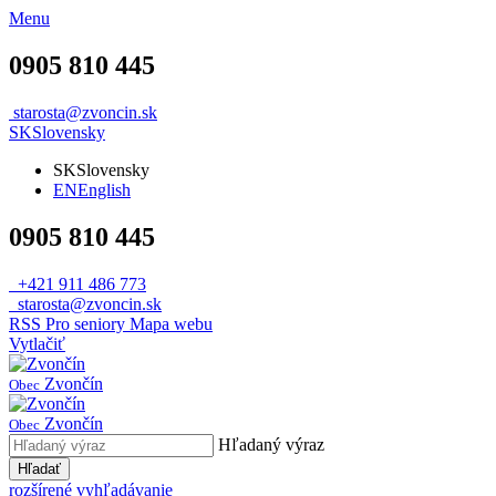
Menu
0905 810 445
starosta@zvoncin.sk
SK
Slovensky
SK
Slovensky
EN
English
0905 810 445
+421 911 486 773
starosta@zvoncin.sk
RSS
Pro seniory
Mapa webu
Vytlačiť
Zvončín
Obec
Zvončín
Obec
Hľadaný výraz
Hľadať
rozšírené vyhľadávanie