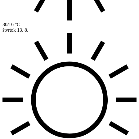
30/16 °C
štvrtok
13. 8.