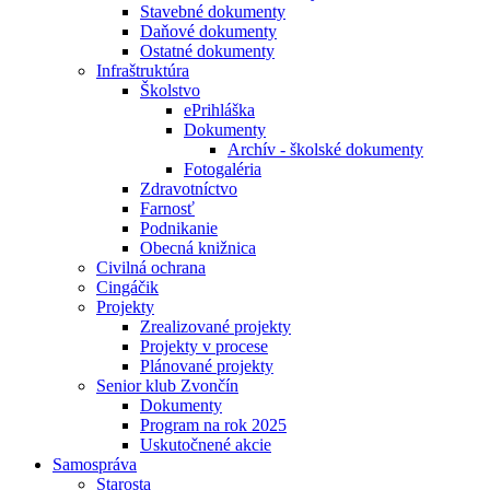
Stavebné dokumenty
Daňové dokumenty
Ostatné dokumenty
Infraštruktúra
Školstvo
ePrihláška
Dokumenty
Archív - školské dokumenty
Fotogaléria
Zdravotníctvo
Farnosť
Podnikanie
Obecná knižnica
Civilná ochrana
Cingáčik
Projekty
Zrealizované projekty
Projekty v procese
Plánované projekty
Senior klub Zvončín
Dokumenty
Program na rok 2025
Uskutočnené akcie
Samospráva
Starosta