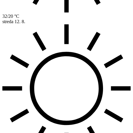
32/20 °C
streda
12. 8.