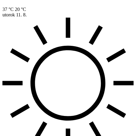
37 °C
20 °C
utorok
11. 8.