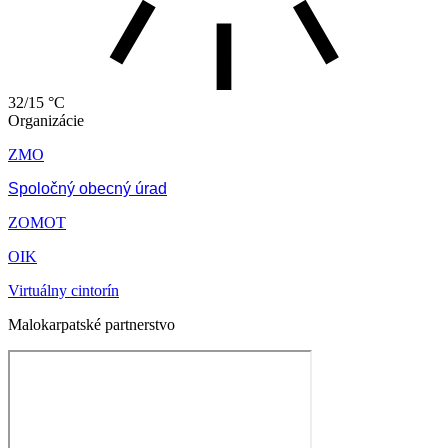
32/15 °C
Organizácie
ZMO
Spoločný obecný úrad
ZOMOT
OIK
Virtuálny cintorín
Malokarpatské partnerstvo