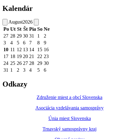
Kalendár
August
2026
Po
Ut
St
Št
Pia
So
Ne
27
28
29
30
31
1
2
3
4
5
6
7
8
9
10
11
12
13
14
15
16
17
18
19
20
21
22
23
24
25
26
27
28
29
30
31
1
2
3
4
5
6
Odkazy
Združenie miest a obcí Slovenska
Asociácia vzdelávania samosprávy
Únia miest Slovenska
Trnavský samosprávny kraj