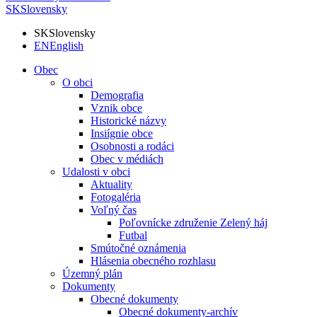
SK
Slovensky
SK
Slovensky
EN
English
Obec
O obci
Demografia
Vznik obce
Historické názvy
Insiígnie obce
Osobnosti a rodáci
Obec v médiách
Udalosti v obci
Aktuality
Fotogaléria
Voľný čas
Poľovnícke združenie Zelený háj
Futbal
Smútočné oznámenia
Hlásenia obecného rozhlasu
Územný plán
Dokumenty
Obecné dokumenty
Obecné dokumenty-archív