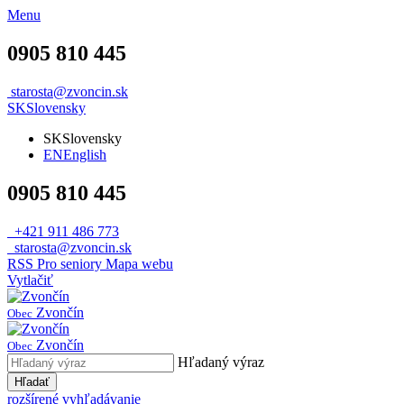
Menu
0905 810 445
starosta@zvoncin.sk
SK
Slovensky
SK
Slovensky
EN
English
0905 810 445
+421 911 486 773
starosta@zvoncin.sk
RSS
Pro seniory
Mapa webu
Vytlačiť
Zvončín
Obec
Zvončín
Obec
Hľadaný výraz
Hľadať
rozšírené vyhľadávanie