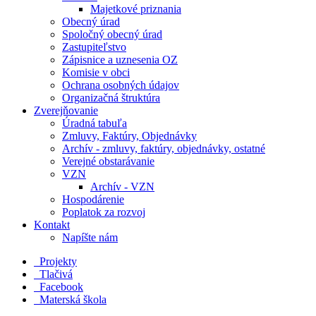
Majetkové priznania
Obecný úrad
Spoločný obecný úrad
Zastupiteľstvo
Zápisnice a uznesenia OZ
Komisie v obci
Ochrana osobných údajov
Organizačná štruktúra
Zverejňovanie
Úradná tabuľa
Zmluvy, Faktúry, Objednávky
Archív - zmluvy, faktúry, objednávky, ostatné
Verejné obstarávanie
VZN
Archív - VZN
Hospodárenie
Poplatok za rozvoj
Kontakt
Napíšte nám
Projekty
Tlačivá
Facebook
Materská škola