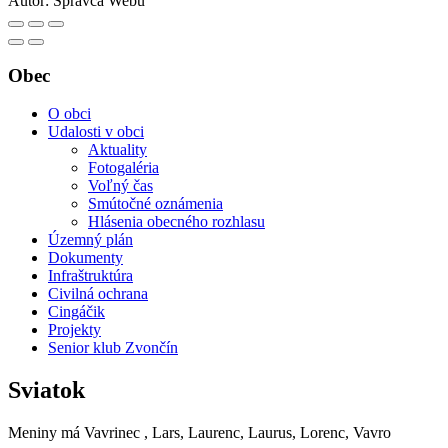
Autor:
Správca Webu
Obec
O obci
Udalosti v obci
Aktuality
Fotogaléria
Voľný čas
Smútočné oznámenia
Hlásenia obecného rozhlasu
Územný plán
Dokumenty
Infraštruktúra
Civilná ochrana
Cingáčik
Projekty
Senior klub Zvončín
Sviatok
Meniny má
Vavrinec
, Lars, Laurenc, Laurus, Lorenc, Vavro