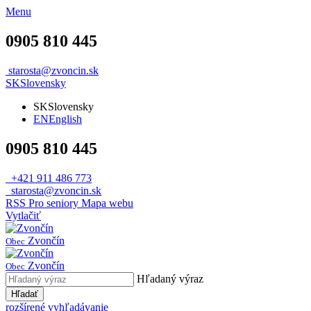
Menu
0905 810 445
starosta@zvoncin.sk
SK
Slovensky
SK
Slovensky
EN
English
0905 810 445
+421 911 486 773
starosta@zvoncin.sk
RSS
Pro seniory
Mapa webu
Vytlačiť
Zvončín
Obec
Zvončín
Obec
Hľadaný výraz
Hľadať
rozšírené vyhľadávanie