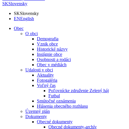
SK
Slovensky
SK
Slovensky
EN
English
Obec
O obci
Demografia
Vznik obce
Historické názvy
Insiígnie obce
Osobnosti a rodáci
Obec v médiách
Udalosti v obci
Aktuality
Fotogaléria
Voľný čas
Poľovnícke združenie Zelený háj
Futbal
Smútočné oznámenia
Hlásenia obecného rozhlasu
Územný plán
Dokumenty
Obecné dokumenty
Obecné dokumenty-archív