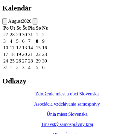
Kalendár
August
2026
Po
Ut
St
Št
Pia
So
Ne
27
28
29
30
31
1
2
3
4
5
6
7
8
9
10
11
12
13
14
15
16
17
18
19
20
21
22
23
24
25
26
27
28
29
30
31
1
2
3
4
5
6
Odkazy
Združenie miest a obcí Slovenska
Asociácia vzdelávania samosprávy
Únia miest Slovenska
Trnavský samosprávny kraj