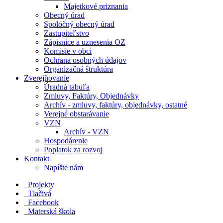
Majetkové priznania
Obecný úrad
Spoločný obecný úrad
Zastupiteľstvo
Zápisnice a uznesenia OZ
Komisie v obci
Ochrana osobných údajov
Organizačná štruktúra
Zverejňovanie
Úradná tabuľa
Zmluvy, Faktúry, Objednávky
Archív - zmluvy, faktúry, objednávky, ostatné
Verejné obstarávanie
VZN
Archív - VZN
Hospodárenie
Poplatok za rozvoj
Kontakt
Napíšte nám
Projekty
Tlačivá
Facebook
Materská škola