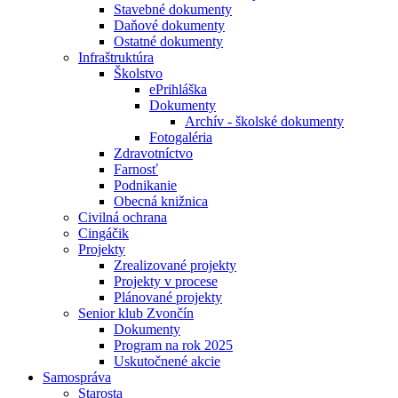
Stavebné dokumenty
Daňové dokumenty
Ostatné dokumenty
Infraštruktúra
Školstvo
ePrihláška
Dokumenty
Archív - školské dokumenty
Fotogaléria
Zdravotníctvo
Farnosť
Podnikanie
Obecná knižnica
Civilná ochrana
Cingáčik
Projekty
Zrealizované projekty
Projekty v procese
Plánované projekty
Senior klub Zvončín
Dokumenty
Program na rok 2025
Uskutočnené akcie
Samospráva
Starosta