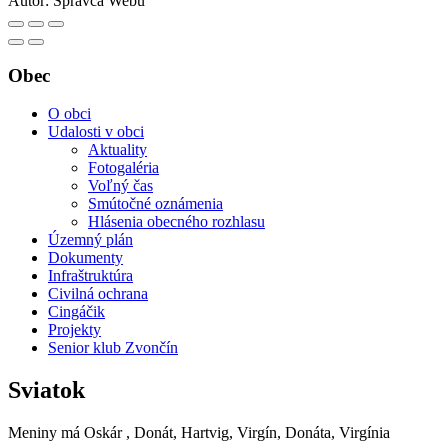
Autor:
Správca Webu
Obec
O obci
Udalosti v obci
Aktuality
Fotogaléria
Voľný čas
Smútočné oznámenia
Hlásenia obecného rozhlasu
Územný plán
Dokumenty
Infraštruktúra
Civilná ochrana
Cingáčik
Projekty
Senior klub Zvončín
Sviatok
Meniny má
Oskár
, Donát, Hartvig, Virgín, Donáta, Virgínia