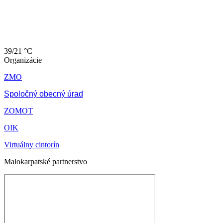
39/21 °C
Organizácie
ZMO
Spoločný obecný úrad
ZOMOT
OIK
Virtuálny cintorín
Malokarpatské partnerstvo